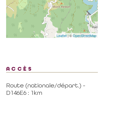
Leaflet
| ©
OpenStreetMap
ACCÈS
Route (nationale/départ.) -
D146E6 : 1km