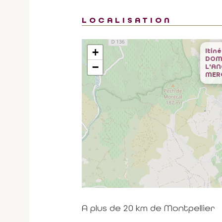
LOCALISATION
+
Itin
DOM
−
L'AN
MER
A plus de 20 km de Montpellier