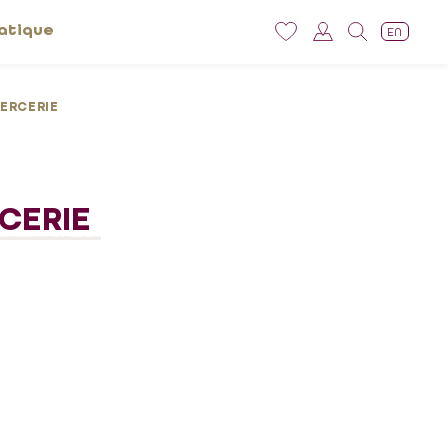
atique
EN
MERCERIE
CERIE