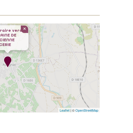
×
éraire vers
AINE DE
CIENNE
CERIE
Leaflet
| ©
OpenStreetMap