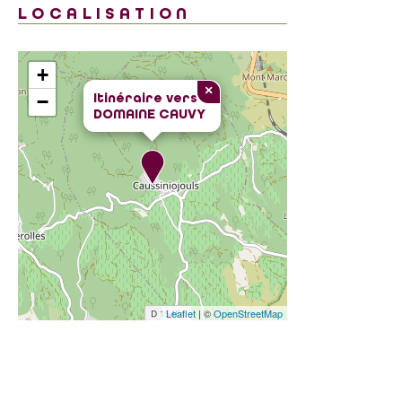
LOCALISATION
+
×
Itinéraire vers
−
DOMAINE CAUVY
Leaflet
| ©
OpenStreetMap