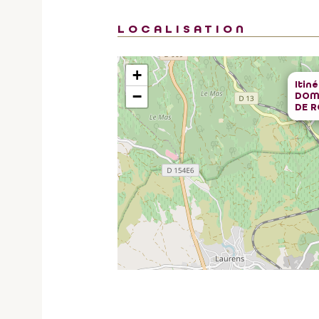
LOCALISATION
+
Itin
−
DOM
DE R