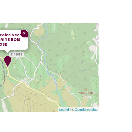
×
éraire vers
AINE BOIS
OSE
Leaflet
| ©
OpenStreetMap