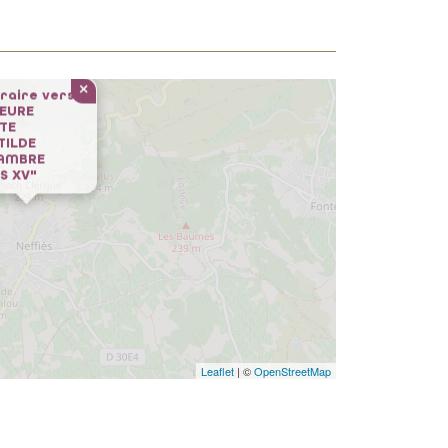
×
éraire vers
EURE
TE
TILDE
AMBRE
S XV"
Leaflet
| ©
OpenStreetMap