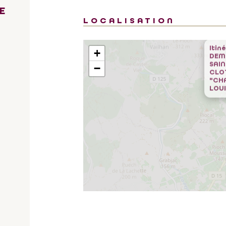
E
LOCALISATION
Itin
+
DEM
−
SAIN
CLO
"CH
LOUI