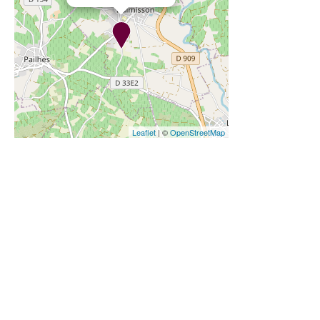
Leaflet
| ©
OpenStreetMap