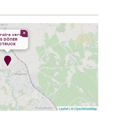
×
éraire vers
SS DÖNER
DTRUCK
Leaflet
| ©
OpenStreetMap