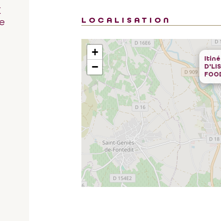
K
LOCALISATION
e
+
Itin
−
D'LI
FOO