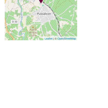
Leaflet
| ©
OpenStreetMap