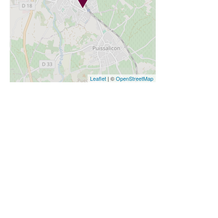
Leaflet
| ©
OpenStreetMap