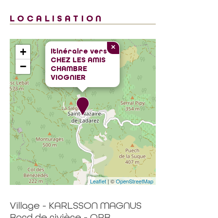
LOCALISATION
×
+
Itinéraire vers
CHEZ LES AMIS
−
CHAMBRE
VIOGNIER
Leaflet
| ©
OpenStreetMap
Village - KARLSSON MAGNUS
Bord de rivière - ORB