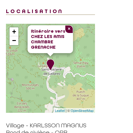
LOCALISATION
×
+
Itinéraire vers
CHEZ LES AMIS
−
CHAMBRE
GRENACHE
Leaflet
| ©
OpenStreetMap
Village - KARLSSON MAGNUS
Bord de rivière - ORB