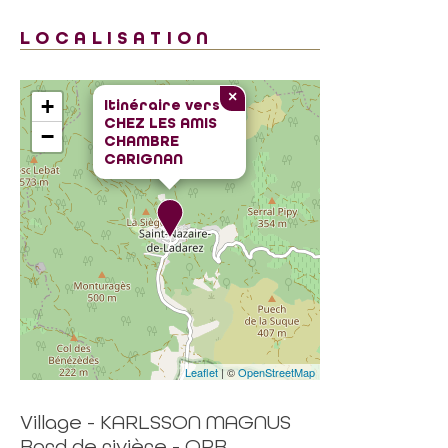
LOCALISATION
×
+
Itinéraire vers
CHEZ LES AMIS
−
CHAMBRE
CARIGNAN
Leaflet
| ©
OpenStreetMap
Village - KARLSSON MAGNUS
Bord de rivière - ORB