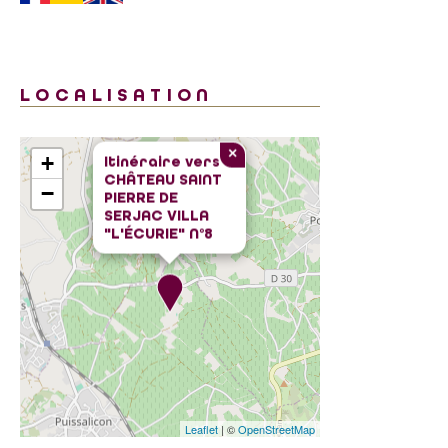
LOCALISATION
×
+
Itinéraire vers
CHÂTEAU SAINT
−
PIERRE DE
SERJAC VILLA
"L'ÉCURIE" N°8
Leaflet
| ©
OpenStreetMap