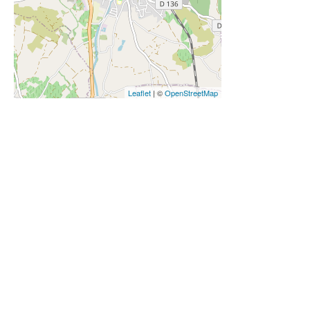
Leaflet
| ©
OpenStreetMap