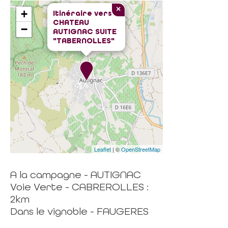
×
+
Itinéraire vers
CHATEAU
−
AUTIGNAC SUITE
"TABERNOLLES"
Leaflet
| ©
OpenStreetMap
A la campagne - AUTIGNAC
Voie Verte - CABREROLLES :
2km
Dans le vignoble - FAUGERES