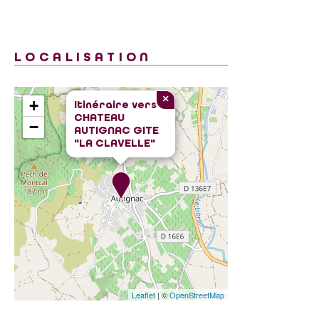
LOCALISATION
×
+
Itinéraire vers
CHATEAU
−
AUTIGNAC GITE
"LA CLAVELLE"
Leaflet
| ©
OpenStreetMap