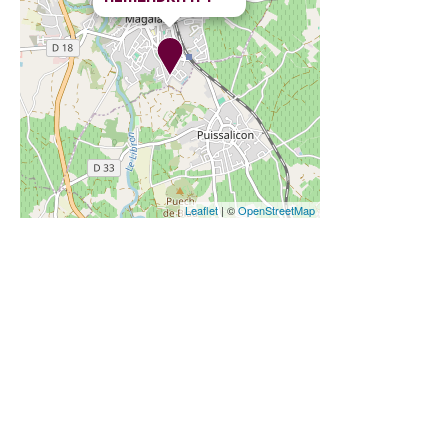
Leaflet
| ©
OpenStreetMap