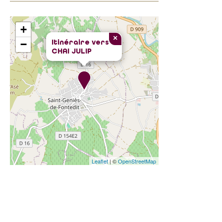
+
×
Itinéraire vers
−
CHAI JULIP
Leaflet
| ©
OpenStreetMap