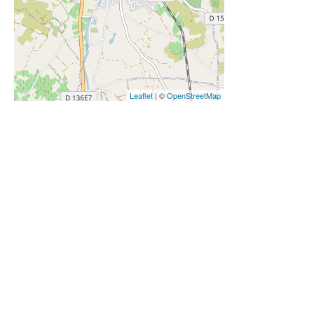
Leaflet
| ©
OpenStreetMap