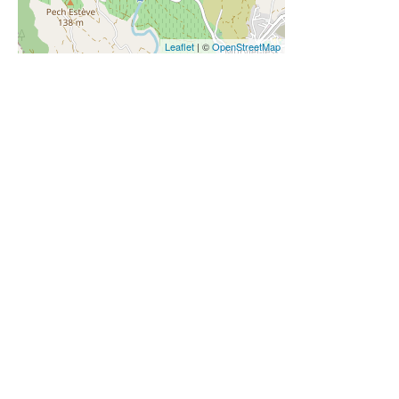
Leaflet
| ©
OpenStreetMap