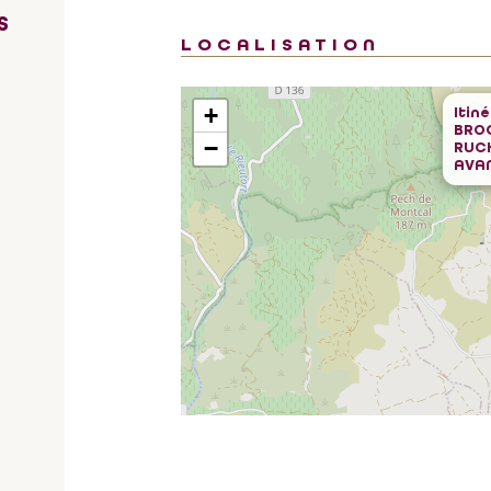
S
LOCALISATION
+
Itin
BROC
−
RUC
AVA