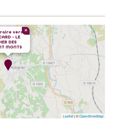
×
éraire vers
ARD - LE
HER DES
NT MONTS
Leaflet
| ©
OpenStreetMap