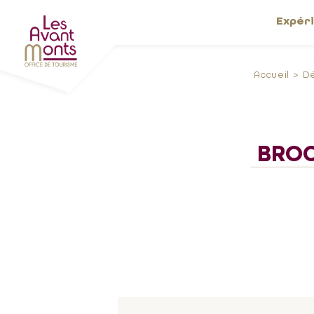
Expér
Accueil
D
BROC