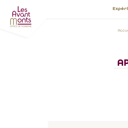
Expér
Accue
A