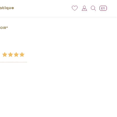
atique
EN
OIR"
"