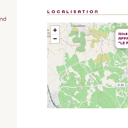
LOCALISATION
and
+
Itin
−
APP
"LE 