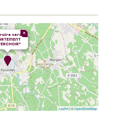
×
éraire vers
ARTEMENT
PERCHOIR"
Leaflet
| ©
OpenStreetMap