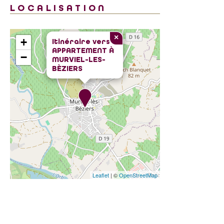
LOCALISATION
×
+
Itinéraire vers
APPARTEMENT À
−
MURVIEL-LES-
BÈZIERS
Leaflet
| ©
OpenStreetMap