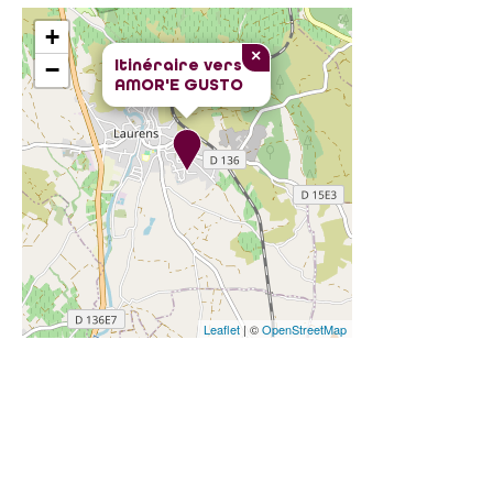
+
×
Itinéraire vers
−
AMOR'E GUSTO
Leaflet
| ©
OpenStreetMap