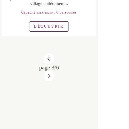
Envie de paix et de tranquilité sous le
soleil du Haut-Languedoc ? Le Gîte
Mimosa est fait pour vous ! Dans une
charmante maison de village
entièrement...
Capacité maximum : 6 personnes
DÉCOUVRIR
page 3/6