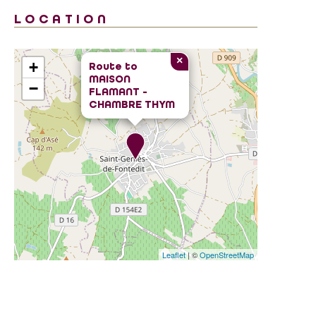
LOCATION
×
+
Route to
MAISON
−
FLAMANT -
CHAMBRE THYM
Leaflet
| ©
OpenStreetMap