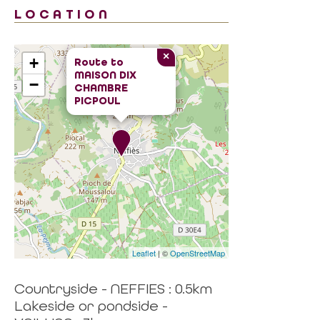
LOCATION
×
+
Route to
MAISON DIX
−
CHAMBRE
PICPOUL
Leaflet
| ©
OpenStreetMap
Countryside - NEFFIES : 0.5km
Lakeside or pondside -