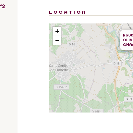
°2
LOCATION
+
Rout
−
OLI
CHA