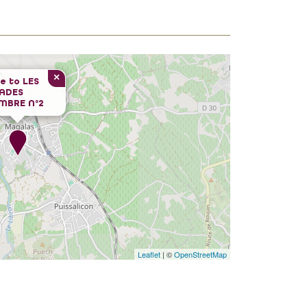
×
e to
LES
VADES
MBRE N°2
Leaflet
| ©
OpenStreetMap