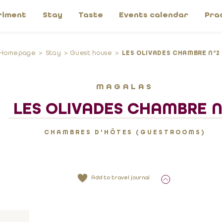
riment
Stay
Taste
Events calendar
Pra
Homepage
Stay
Guest house
LES OLIVADES CHAMBRE N°2
MAGALAS
LES OLIVADES CHAMBRE N
CHAMBRES D'HÔTES (GUESTROOMS)
Add to travel journal