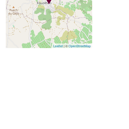
Leaflet
| ©
OpenStreetMap