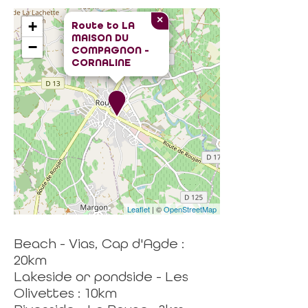
×
+
Route to
LA
MAISON DU
−
COMPAGNON -
CORNALINE
Leaflet
| ©
OpenStreetMap
Beach - Vias, Cap d'Agde :
20km
Lakeside or pondside - Les
Olivettes : 10km