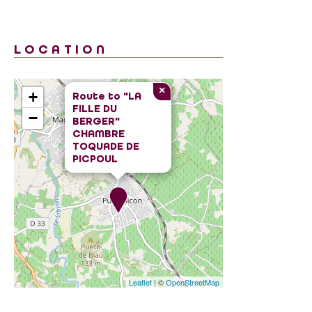
LOCATION
×
+
Route to
"LA
FILLE DU
−
BERGER"
CHAMBRE
TOQUADE DE
PICPOUL
Leaflet
| ©
OpenStreetMap