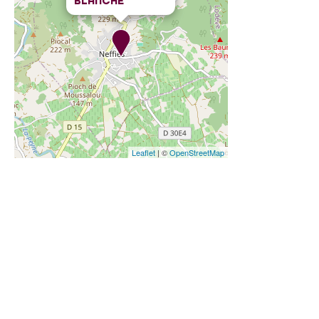
BLANCHE
Leaflet
| ©
OpenStreetMap