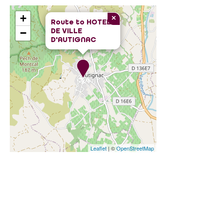
+
×
Route to
HOTEL
DE VILLE
−
D'AUTIGNAC
Leaflet
| ©
OpenStreetMap