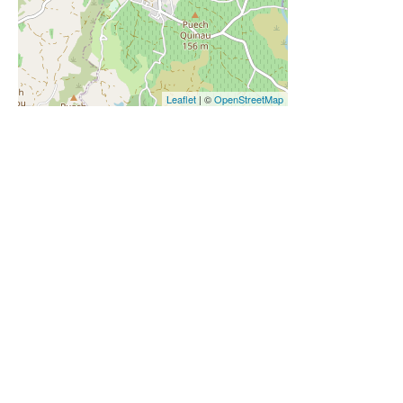
Leaflet
| ©
OpenStreetMap