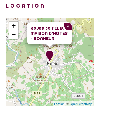
LOCATION
+
×
Route to
FÉLIX
MAISON D'HÔTES
−
- BONHEUR
Leaflet
| ©
OpenStreetMap