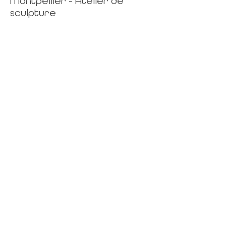
Montpellier - Atelier de
sculpture