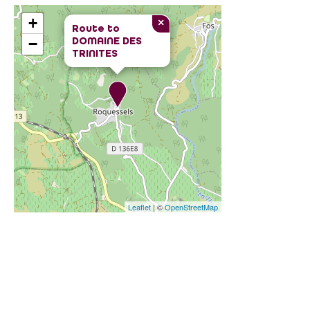
+
×
Route to
DOMAINE DES
−
TRINITES
Leaflet
| ©
OpenStreetMap