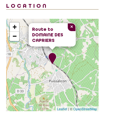
LOCATION
+
×
Route to
DOMAINE DES
−
CAPRIERS
Leaflet
| ©
OpenStreetMap