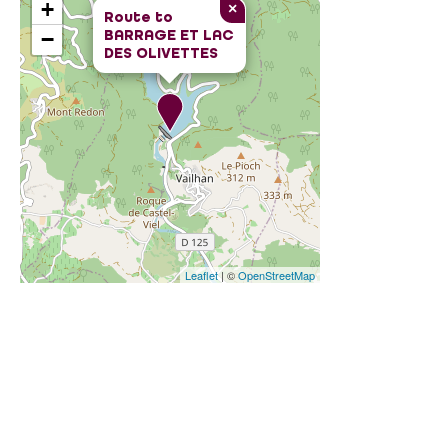
+
×
Route to
BARRAGE ET LAC
−
DES OLIVETTES
Leaflet
| ©
OpenStreetMap