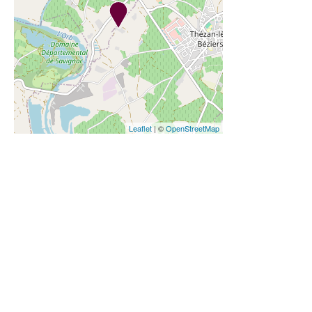
Leaflet
| ©
OpenStreetMap