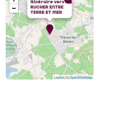
Itinéraire vers
RUCHER ENTRE
−
TERRE ET MER
Leaflet
| ©
OpenStreetMap