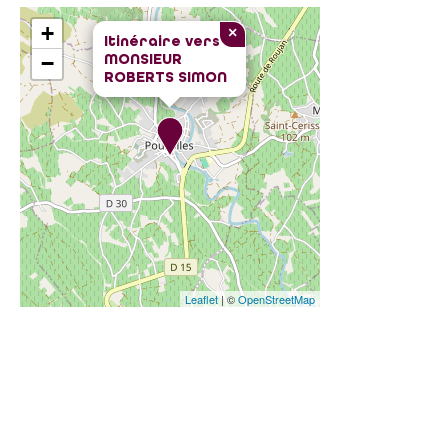
+
×
Itinéraire vers
MONSIEUR
−
ROBERTS SIMON
Leaflet
| ©
OpenStreetMap