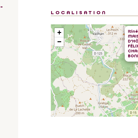
-
LOCALISATION
Itin
+
MAI
−
D'HÔ
FÉLI
CHA
BON