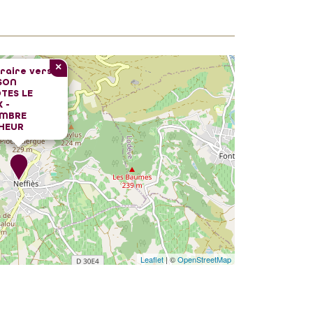
×
éraire vers
SON
TES LE
X -
MBRE
HEUR
Leaflet
| ©
OpenStreetMap