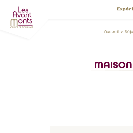
Expér
Accueil
Séj
MAISON 