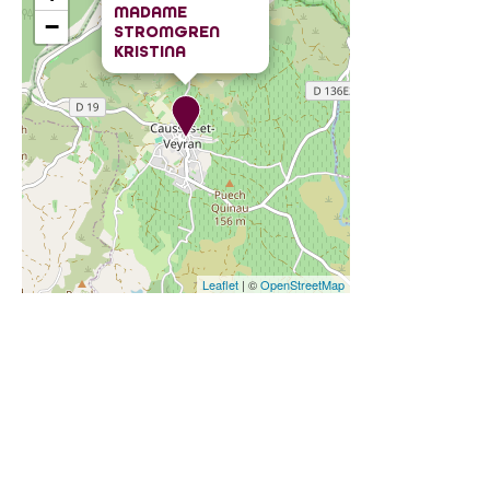
MADAME
−
STROMGREN
KRISTINA
Leaflet
| ©
OpenStreetMap