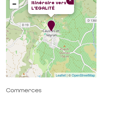
×
Itinéraire vers
−
L'EGALITÉ
Leaflet
| ©
OpenStreetMap
Commerces