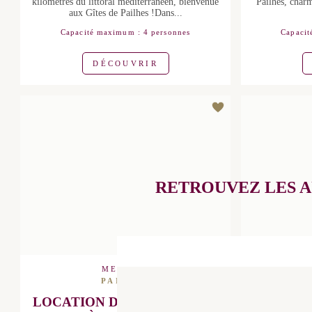
bienvenue aux Gîtes de Pailhes !Dans...
sud de la 
Capacité maximum : 4 personnes
Capacité
DÉCOUVRIR
RETROUVEZ LES 
PARTENAIRE DE L'OFFICE
MEUBLÉS
PAILHES
LOCATION DE VACANCES À
"C
PAILHÈS – CLIMATISÉE,