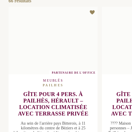
PARTENAIRE DE L'OFFICE
MEUBLÉS
PAILHES
GÎTE POUR 4 PERS. À
GÎTE
PAILHÈS, HÉRAULT –
PAIL
LOCATION CLIMATISÉE AVEC
LOCATIO
TERRASSE PRIVÉE
TER
Au sein de l'arrière pays Bitterois, à 11
???? Maison 
kilomètres du centre de Béziers et à 25
4 personne
kilomètres du littoral méditerranéen,
Située à Pa