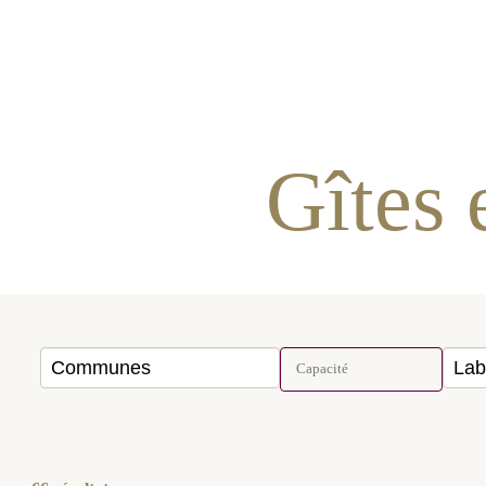
G
COMMUNES
66
résultats