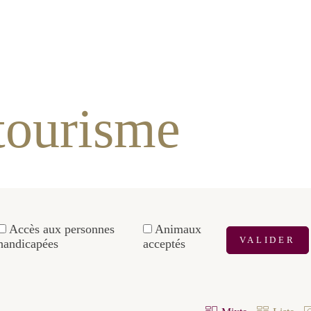
risme
 handicapées
Animaux acceptés
VALIDER
Mixte
Liste
AFFICHAGE :