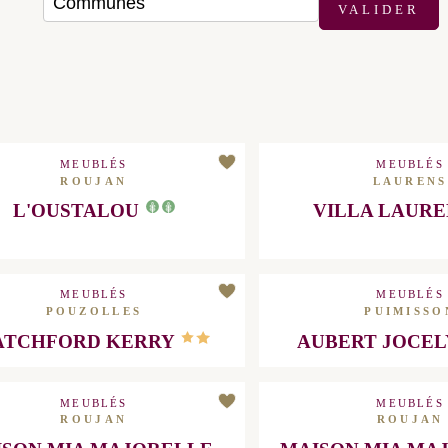
COMMUNES
VALIDER
 maximum : 5 personnes
MEUBLÉS
MEUBLÉS
ROUJAN
LAURENS
DÉCOUVRIR
L'OUSTALOU
VILLA LAURE
MEUBLÉS
SSES-ET-VEYRAN
MEUBLÉS
MEUBLÉS
POUZOLLES
PUIMISSO
ANDER
ATCHFORD KERRY
AUBERT JOCE
MEUBLÉS
MEUBLÉS
ROUJAN
ROUJAN
ISON MIA MAJORELLE -
MAISON MIA MAJ