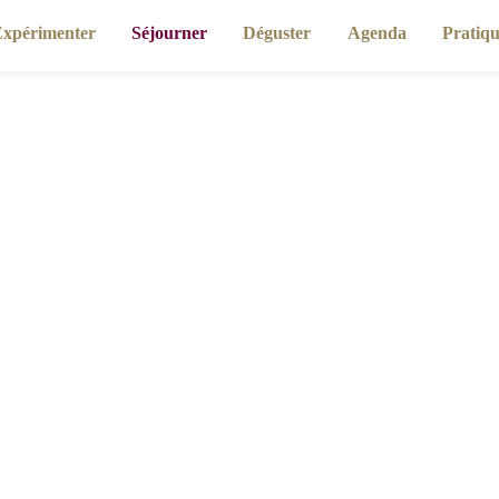
imenter
Séjourner
Déguster
Agenda
Pr
Accueil
Séjourner
Gîtes et meublés de tourisme