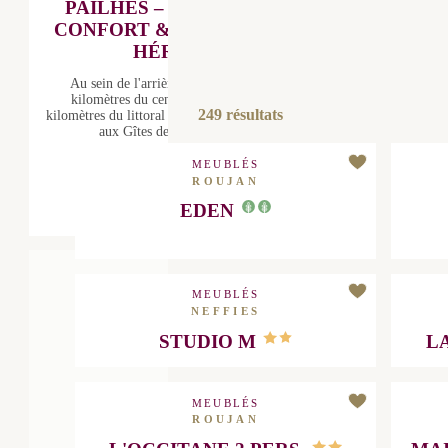
Capacité
CONFORT & SÉRÉNITÉ EN
HÉRAULT
Au sein de l'arrière pays Biterrois, à 11
kilomètres du centre de Béziers et à 25
249
résultats
kilomètres du littoral méditerranéen,
bienvenue aux Gîtes de Pailhès !Dans...
Capacité maximum : 4 personnes
MEUBLÉS
ROUJAN
DÉCOUVRIR
EDEN
CAU
MEUBLÉS
NEFFIES
OLE
STUDIO M
L
MEUBLÉS
ROUJAN
L'OCCITANE 2 PERS.
MA