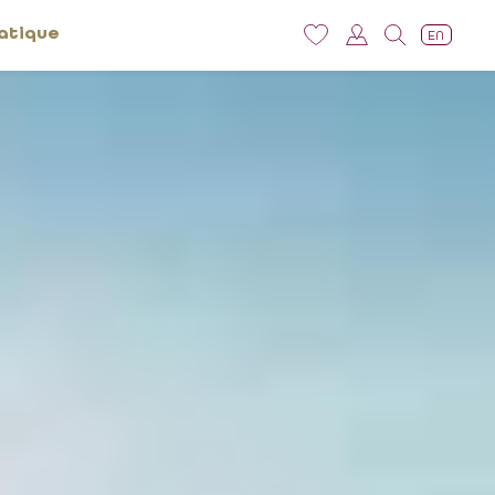
atique
EN