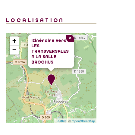
LOCALISATION
×
+
Itinéraire vers
LES
−
TRANSVERSALES
A LA SALLE
BACCHUS
Leaflet
| ©
OpenStreetMap