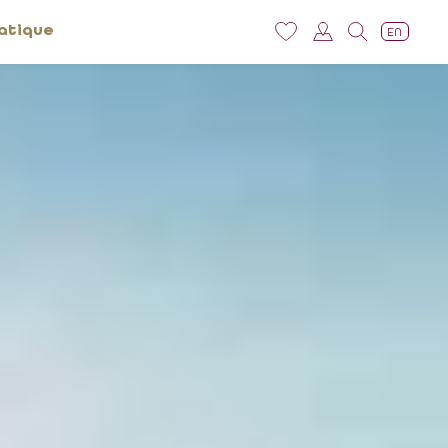
atique
EN