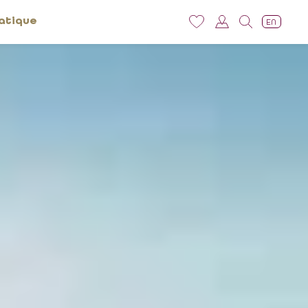
atique
EN